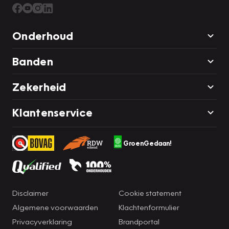
AFLEVERINGSKOSTEN ! Hebt u interesse in deze auto?
Neem nu contact met ons op en we zetten hem voor u
klaar.
Onderhoud
Banden
Zekerheid
Klantenservice
GroenGedaan!
Disclaimer
Cookie statement
Algemene voorwaarden
Klachtenformulier
Privacyverklaring
Brandportal