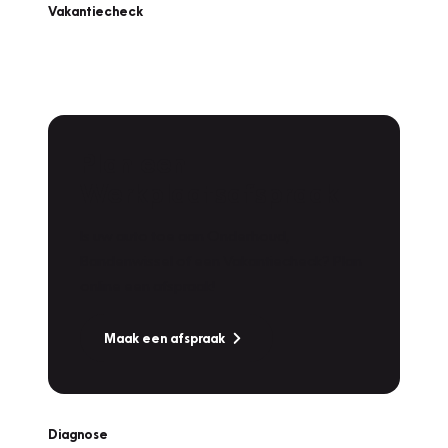
Vakantiecheck
Plan een
Werkplaatsafspraak
Is uw auto toe aan Onderhoud,
Bandenwissel of een Vakantiecheck? Plan
online een afspraak!
Maak een afspraak
Diagnose