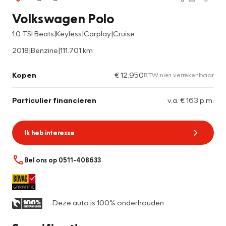
Volkswagen Polo
1.0 TSI Beats|Keyless|Carplay|Cruise
2018
|
Benzine
|
111.701 km
Kopen
€ 12.950
BTW niet verrekenbaar
Particulier financieren
v.a. € 163 p.m.
Ik heb interesse
Bel ons op 0511-408633
Deze auto is 100% onderhouden