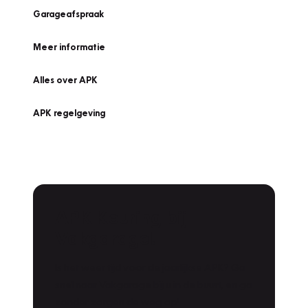
Garageafspraak
Meer informatie
Alles over APK
APK regelgeving
APK Keuring bij
Vakgarage!
Is het weer tijd voor de jaarlijkse APK? Ga
snel naar Vakgarage bij u in de buurt, en ga
zonder zorgen de weg op!