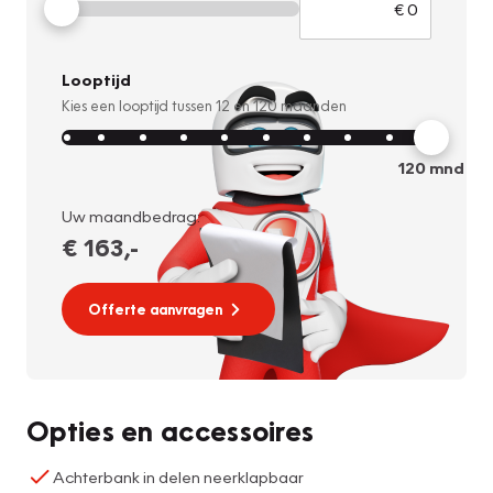
Looptijd
Kies een looptijd tussen
12
en
120
maanden
120
mnd
Uw maandbedrag:
€ 163
,-
Offerte aanvragen
Opties en accessoires
Achterbank in delen neerklapbaar