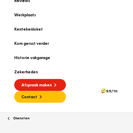
Reviews
Werkplaats
Kentekenloket
Kom gerust verder
Historie vakgarage
Zekerheden
Afspraak maken
9.5/10
Contact
Diensten