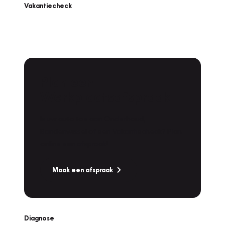
Vakantiecheck
Plan een
Werkplaatsafspraak
Is uw auto toe aan Onderhoud,
Bandenwissel of een Vakantiecheck? Plan
online een afspraak!
Maak een afspraak
Diagnose