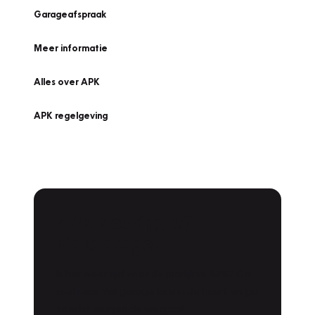
Garageafspraak
Meer informatie
Alles over APK
APK regelgeving
APK Keuring bij
Vakgarage!
Is het weer tijd voor de jaarlijkse APK? Ga
snel naar Vakgarage bij u in de buurt, en ga
zonder zorgen de weg op!