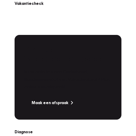
Vakantiecheck
Plan een
Werkplaatsafspraak
Is uw auto toe aan Onderhoud,
Bandenwissel of een Vakantiecheck? Plan
online een afspraak!
Maak een afspraak
Diagnose