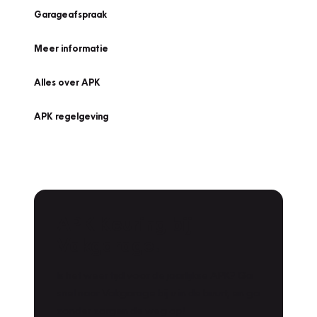
Garageafspraak
Meer informatie
Alles over APK
APK regelgeving
APK Keuring bij
Vakgarage!
Is het weer tijd voor de jaarlijkse APK? Ga
snel naar Vakgarage bij u in de buurt, en ga
zonder zorgen de weg op!