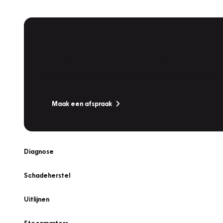
Plan een
Werkplaatsafspraak
Is uw auto toe aan Onderhoud, Bandenwissel of een Va
Maak een afspraak
Diagnose
Schadeherstel
Uitlijnen