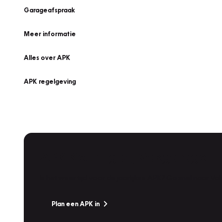
Garageafspraak
Meer informatie
Alles over APK
APK regelgeving
APK Keuring bij Vakgarage!
Is het weer tijd voor de jaarlijkse APK? Ga snel naar V
Plan een APK in