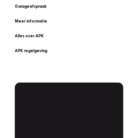
Garageafspraak
Meer informatie
Alles over APK
APK regelgeving
APK Keuring bij
Vakgarage!
Is het weer tijd voor de jaarlijkse APK? Ga
snel naar Vakgarage bij u in de buurt, en ga
zonder zorgen de weg op!