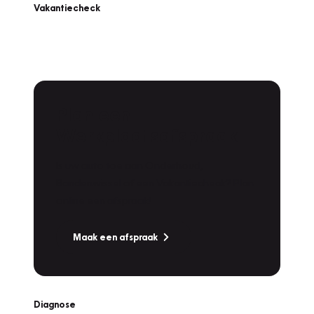
Vakantiecheck
Plan een
Werkplaatsafspraak
Is uw auto toe aan Onderhoud,
Bandenwissel of een Vakantiecheck? Plan
online een afspraak!
Maak een afspraak
Diagnose