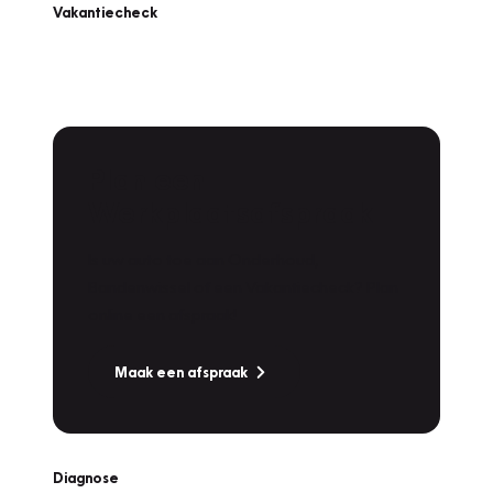
Vakantiecheck
Plan een
Werkplaatsafspraak
Is uw auto toe aan Onderhoud,
Bandenwissel of een Vakantiecheck? Plan
online een afspraak!
Maak een afspraak
Diagnose