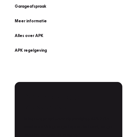
Garageafspraak
Meer informatie
Alles over APK
APK regelgeving
APK Keuring bij
Vakgarage!
Is het weer tijd voor de jaarlijkse APK? Ga
snel naar Vakgarage bij u in de buurt, en ga
zonder zorgen de weg op!